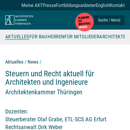
Zum Seiteninhalt
Meine AKT
Presse
Fortbildungsanbieter
English
Kontakt
Suche / Menü
AKTUELLES
FÜR BAUHERREN
FÜR MITGLIEDER
ARCHITEKTE
Aktuelles
News
Steuern und Recht aktuell für
Architekten und Ingenieure
Architektenkammer Thüringen
Dozenten:
Steuerberater Olaf Grabe, ETL-SCS AG Erfurt
Rechtsanwalt Dirk Weber