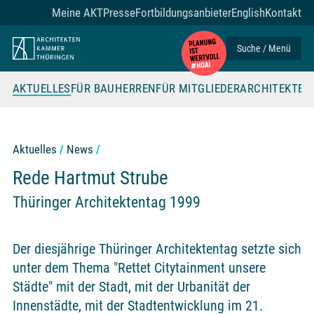
Zum Seiteninhalt
Meine AKT
Presse
Fortbildungsanbieter
English
Kontakt
Suche / Menü
AKTUELLES
FÜR BAUHERREN
FÜR MITGLIEDER
ARCHITEKTE
Aktuelles
News
Rede Hartmut Strube
Thüringer Architektentag 1999
Der diesjährige Thüringer Architektentag setzte sich
unter dem Thema "Rettet Citytainment unsere
Städte" mit der Stadt, mit der Urbanität der
Innenstädte, mit der Stadtentwicklung im 21.