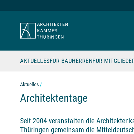
Zum Seiteninhalt
AKTUELLES
FÜR BAUHERREN
FÜR MITGLIEDE
Aktuelles
Architektentage
Seit 2004 veranstalten die Architekte
Thüringen gemeinsam die Mitteldeutsch