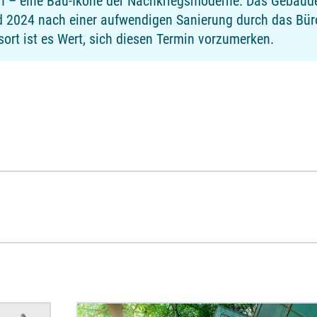
den – eine Bau-Ikone der Nachkriegsmoderne. Das Gebäu
nd 2024 nach einer aufwendigen Sanierung durch das Bü
sort ist es Wert, sich diesen Termin vorzumerken.